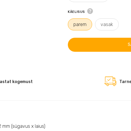
KÄELISUS
parem
vasak
S
astat kogemust
Tarne
 mm (sügavus x laius)