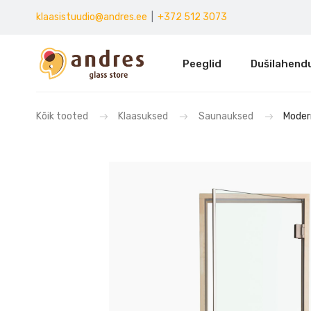
klaasistuudio@andres.ee
|
+372 512 3073
Peeglid
Dušilahend
Kõik tooted
Klaasuksed
Saunauksed
Moder