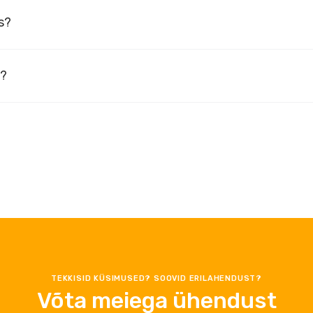
s?
s?
TEKKISID KÜSIMUSED? SOOVID ERILAHENDUST?
Võta meiega ühendust