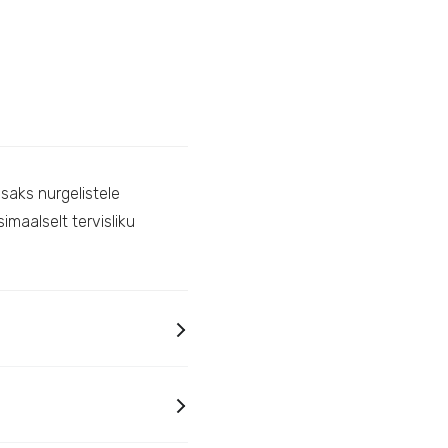
saks nurgelistele
maalselt tervisliku