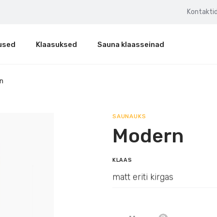
Kontakti
used
Klaasuksed
Sauna klaasseinad
n
SAUNAUKS
Modern
KLAAS
matt eriti kirgas