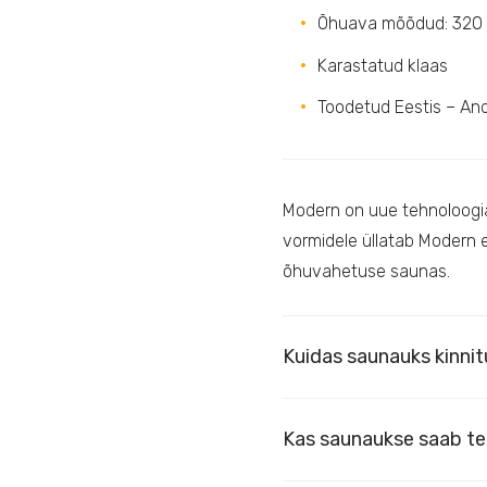
Õhuava mõõdud: 320
Karastatud klaas
Toodetud Eestis – An
Modern on uue tehnoloogia
vormidele üllatab Modern 
õhuvahetuse saunas.
Kuidas saunauks kinni
Kas saunaukse saab te