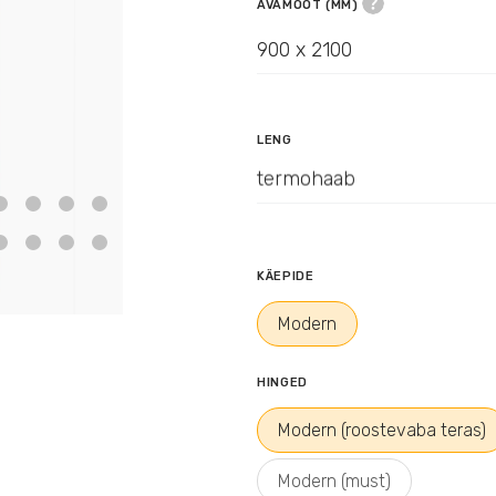
AVAMÕÕT (MM)
900 x 2100
LENG
termohaab
KÄEPIDE
Modern
HINGED
Modern (roostevaba teras)
Modern (must)