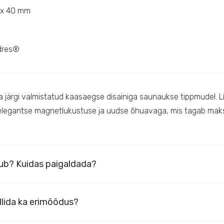
 x 40 mm
dres®
 järgi valmistatud kaasaegse disainiga saunaukse tippmudel. Li
elegantse magnetlukustuse ja uudse õhuavaga, mis tagab maksi
tub? Kuidas paigaldada?
llida ka erimõõdus?